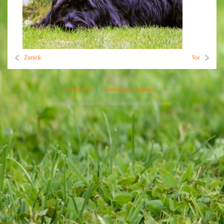
Zurück
Vor
Impressum
|
Datenschutzerklärung
|
WordPress Theme by
Computer-Service-Wallmeyer