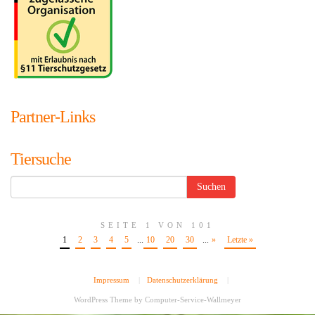
Partner-Links
Tiersuche
SEITE 1 VON 101
1
2
3
4
5
...
10
20
30
...
»
Letzte »
Impressum
|
Datenschutzerklärung
|
WordPress Theme by
Computer-Service-Wallmeyer