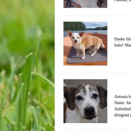
Danke für
hatte! Ma
Antonia h
Name: Ant
Aufenthal
dringend e