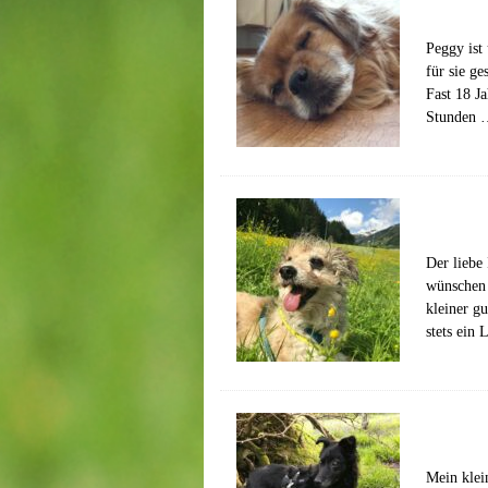
Peggy ist
für sie g
Fast 18 J
Stunden
Der liebe
wünschen 
kleiner g
stets ein
Mein klei