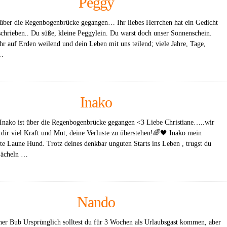
Peggy
 über die Regenbogenbrücke gegangen… Ihr liebes Herrchen hat ein Gedicht
eschrieben.. Du süße, kleine Peggylein. Du warst doch unser Sonnenschein.
ahr auf Erden weilend und dein Leben mit uns teilend; viele Jahre, Tage,
 …
Inako
 Inako ist über die Regenbogenbrücke gegangen <3 Liebe Christiane…..wir
dir viel Kraft und Mut, deine Verluste zu überstehen!🌈🖤 Inako mein
ute Laune Hund. Trotz deines denkbar unguten Starts ins Leben , trugst du
 Lächeln …
Nando
ner Bub Ursprünglich solltest du für 3 Wochen als Urlaubsgast kommen, aber