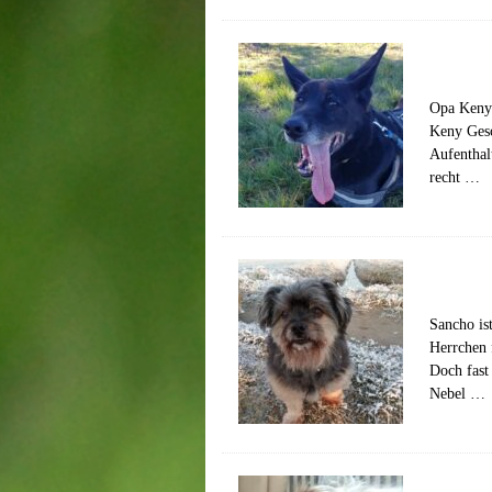
Opa Keny 
Keny Gesc
Aufenthal
recht …
Sancho is
Herrchen 
Doch fast 
Nebel …