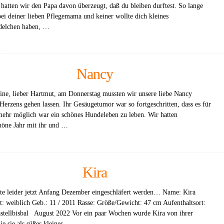
 hatten wir den Papa davon überzeugt, daß du bleiben durftest. So lange
bei deiner lieben Pflegemama und keiner wollte dich kleines
delchen haben, …
Nancy
ine, lieber Hartmut, am Donnerstag mussten wir unsere liebe Nancy
Herzens gehen lassen. Ihr Gesäugetumor war so fortgeschritten, dass es für
 mehr möglich war ein schönes Hundeleben zu leben. Wir hatten
öne Jahr mit ihr und …
Kira
te leider jetzt Anfang Dezember eingeschläfert werden… Name: Kira
t: weiblich Geb.: 11 / 2011 Rasse: Größe/Gewicht: 47 cm Aufenthaltsort:
ellbisbal August 2022 Vor ein paar Wochen wurde Kira von ihrer
ie sie als süßes kleines …