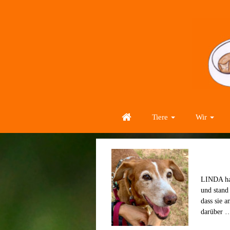
Tiere
Wir
LINDA hat
und stand
dass sie 
darüber 