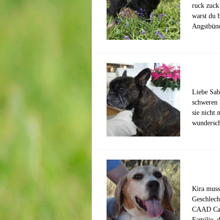
ruck zuck
warst du 
Angstbün
Liebe Sab
schweren 
sie nicht
wundersch
Kira muss
Geschlech
CAAD Cast
Familie, d