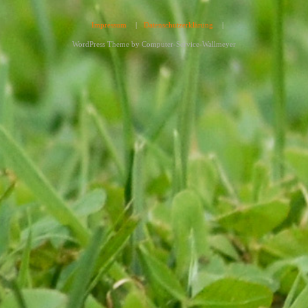
Impressum
|
Datenschutzerklärung
|
WordPress Theme by
Computer-Service-Wallmeyer