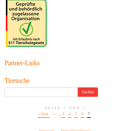
Partner-Links
Tiersuche
SEITE 7 VON 7
« Erste
«
...
3
4
5
6
7
Impressum
|
Datenschutzerklärung
|