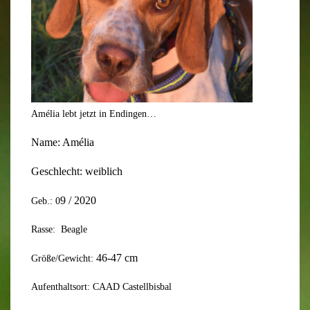
Amélia lebt jetzt in Endingen…
Name:
Amélia
Geschlecht: weiblich
9
/ 20
20
Geb.: 0
Rasse: Beagle
4
6-
4
7 cm
Größe/Gewicht:
Aufenthaltsort: CAAD Castellbisbal