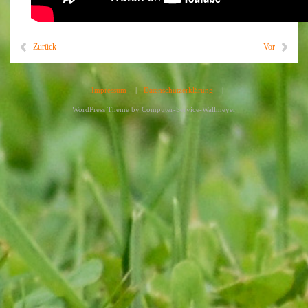
Zurück
Vor
Impressum
|
Datenschutzerklärung
|
WordPress Theme by
Computer-Service-Wallmeyer