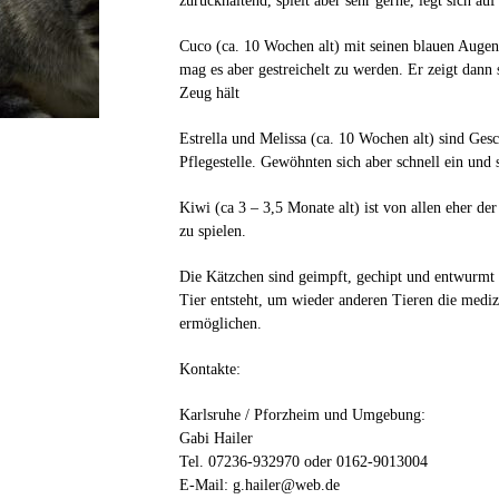
zurückhaltend, spielt aber sehr gerne, legt sich au
Cuco (ca. 10 Wochen alt) mit seinen blauen Augen e
mag es aber gestreichelt zu werden. Er zeigt dann
Zeug hält
Estrella und Melissa (ca. 10 Wochen alt) sind Gesc
Pflegestelle. Gewöhnten sich aber schnell ein und s
Kiwi (ca 3 – 3,5 Monate alt) ist von allen eher der 
zu spielen.
Die Kätzchen sind geimpft, gechipt und entwurmt
Tier entsteht, um wieder anderen Tieren die medi
ermöglichen.
Kontakte:
Karlsruhe / Pforzheim und Umgebung:
Gabi Hailer
Tel. 07236-932970 oder 0162-9013004
E-Mail: g.hailer@web.de