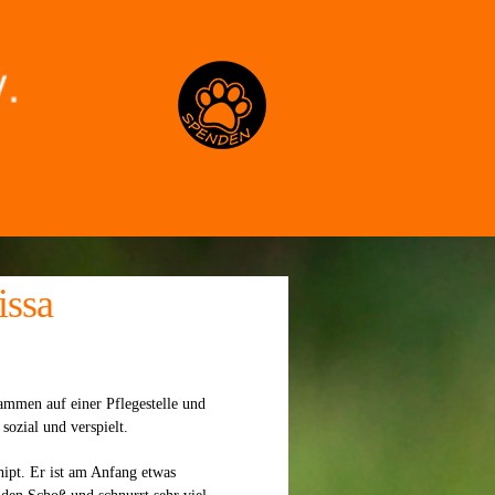
Spenden
issa
ammen auf einer Pflegestelle und
 sozial und verspielt.
hipt. Er ist am Anfang etwas