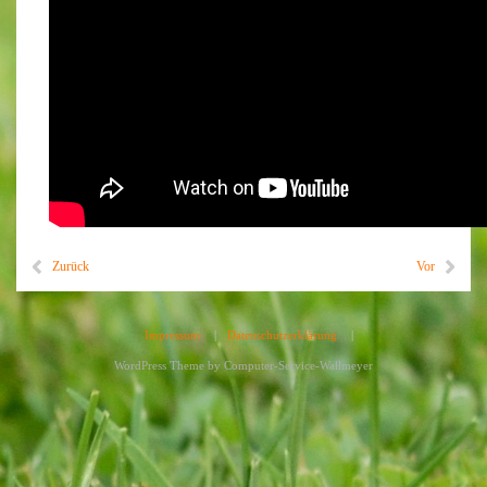
Zurück
Vor
Impressum
|
Datenschutzerklärung
|
WordPress Theme by
Computer-Service-Wallmeyer