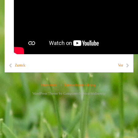
Zurück
Vor
Impressum
|
Datenschutzerklärung
|
WordPress Theme by
Computer-Service-Wallmeyer