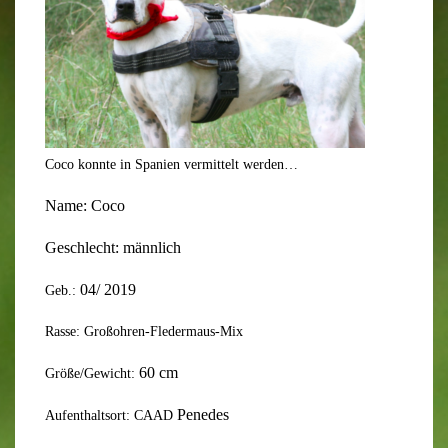
Coco konnte in Spanien vermittelt werden…
Name:
Coco
Geschlecht:
männlich
0
4
/ 20
19
Geb.:
Rasse: Großohren-Fledermaus-Mix
6
0
cm
Größe/Gewicht:
Penedes
Aufenthaltsort: CAAD