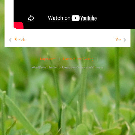
Zurück
Vor
Impressum
|
Datenschutzerklärung
|
WordPress Theme by
Computer-Service-Wallmeyer