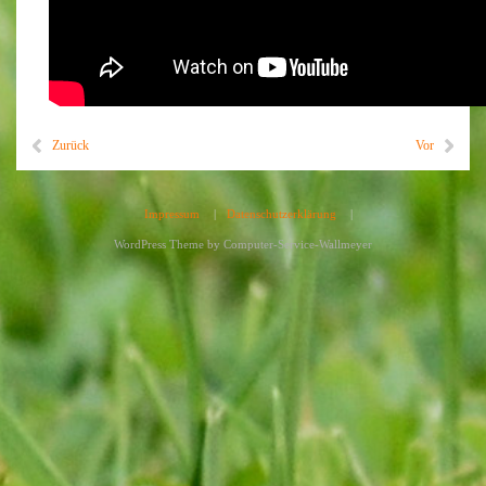
Zurück
Vor
Impressum
|
Datenschutzerklärung
|
WordPress Theme by
Computer-Service-Wallmeyer