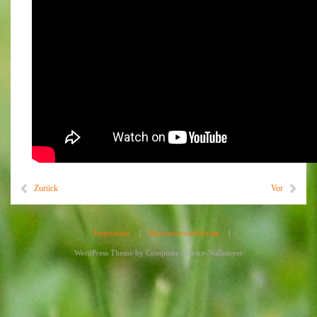
Zurück
Vor
Impressum
|
Datenschutzerklärung
|
WordPress Theme by
Computer-Service-Wallmeyer