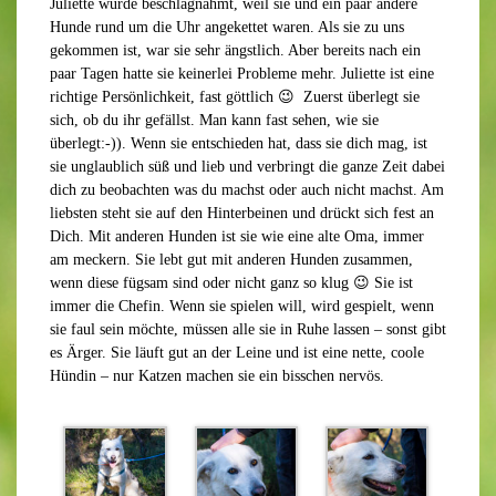
Juliette wurde beschlagnahmt, weil sie und ein paar andere
Hunde rund um die Uhr angekettet waren. Als sie zu uns
gekommen ist, war sie sehr ängstlich. Aber bereits nach ein
paar Tagen hatte sie keinerlei Probleme mehr. Juliette ist eine
richtige Persönlichkeit, fast göttlich 😉 Zuerst überlegt sie
sich, ob du ihr gefällst. Man kann fast sehen, wie sie
überlegt:-)). Wenn sie entschieden hat, dass sie dich mag, ist
sie unglaublich süß und lieb und verbringt die ganze Zeit dabei
dich zu beobachten was du machst oder auch nicht machst. Am
liebsten steht sie auf den Hinterbeinen und drückt sich fest an
Dich. Mit anderen Hunden ist sie wie eine alte Oma, immer
am meckern. Sie lebt gut mit anderen Hunden zusammen,
wenn diese fügsam sind oder nicht ganz so klug 😉 Sie ist
immer die Chefin. Wenn sie spielen will, wird gespielt, wenn
sie faul sein möchte, müssen alle sie in Ruhe lassen – sonst gibt
es Ärger. Sie läuft gut an der Leine und ist eine nette, coole
Hündin – nur Katzen machen sie ein bisschen nervös.