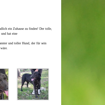
endlich ein Zuhause zu finden! Der tolle,
 und hat eine
nnter und toller Hund, der für sein
 wäre.