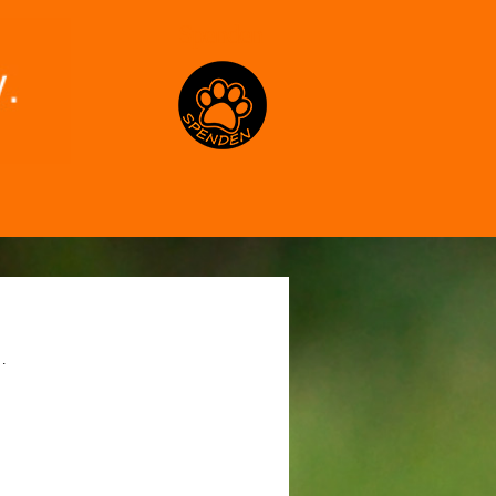
Spenden
…