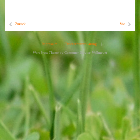
Zurück
Vor
Impressum
|
Datenschutzerklärung
|
WordPress Theme by
Computer-Service-Wallmeyer