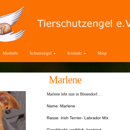
Medinfo
Schutzengel
Kontakt
Shop
Marlene
Marlene lebt nun in Bissendorf…
Name: Marlene
Rasse: Irish Terrier- Labrador Mix
Geschlecht: weiblich, kastriert