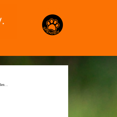
Spenden
unden…