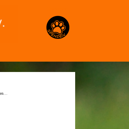
Spenden
nden…