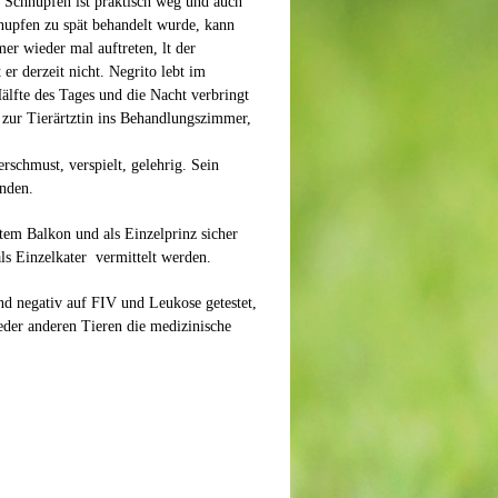
 Schnupfen ist praktisch weg und auch
hnupfen zu spät behandelt wurde, kann
er wieder mal auftreten, lt der
er derzeit nicht. Negrito lebt im
älfte des Tages und die Nacht verbringt
 zur Tierärtztin ins Behandlungszimmer,
erschmust, verspielt, gelehrig. Sein
inden.
tem Balkon und als Einzelprinz sicher
ls Einzelkater vermittelt werden.
und negativ auf FIV und Leukose getestet,
eder anderen Tieren die medizinische