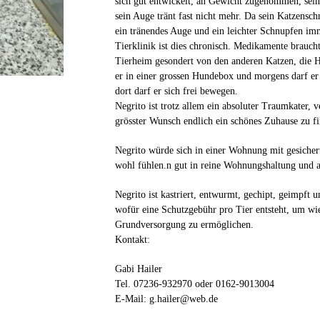
sich gut entwickelt, an Gewicht zugenommen, sein
sein Auge tränt fast nicht mehr. Da sein Katzensc
ein tränendes Auge und ein leichter Schnupfen imm
Tierklinik ist dies chronisch. Medikamente braucht 
Tierheim gesondert von den anderen Katzen, die H
er in einer grossen Hundebox und morgens darf er
dort darf er sich frei bewegen.
Negrito ist trotz allem ein absoluter Traumkater, v
grösster Wunsch endlich ein schönes Zuhause zu f
Negrito würde sich in einer Wohnung mit gesicher
wohl fühlen.n gut in reine Wohnungshaltung und a
Negrito ist kastriert, entwurmt, gechipt, geimpft 
wofür eine Schutzgebühr pro Tier entsteht, um wi
Grundversorgung zu ermöglichen.
Kontakt:
Gabi Hailer
Tel. 07236-932970 oder 0162-9013004
E-Mail: g.hailer@web.de