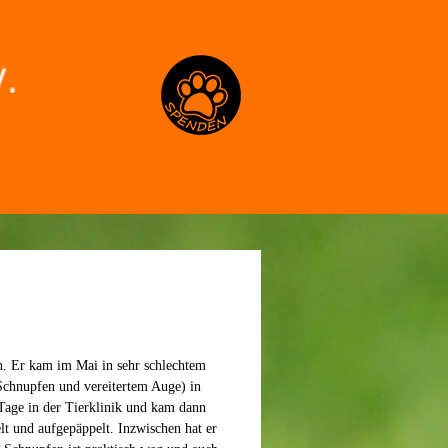
Spenden
en. Er kam im Mai in sehr schlechtem
Schnupfen und vereitertem Auge) in
 Tage in der Tierklinik und kam dann
lt und aufgepäppelt. Inzwischen hat er