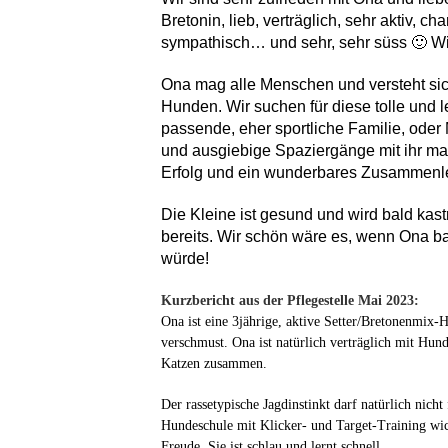
Bretonin, lieb, verträglich, sehr aktiv, c
sympathisch… und sehr, sehr süss 🙂 Wir 
Ona mag alle Menschen und versteht sic
Hunden. Wir suchen für diese tolle und 
passende, eher sportliche Familie, oder
und ausgiebige Spaziergänge mit ihr m
Erfolg und ein wunderbares Zusammenlebe
Die Kleine ist gesund und wird bald kastri
bereits. Wir schön wäre es, wenn Ona ba
würde!
Kurzbericht aus der Pflegestelle Mai 2023:
Ona ist eine 3jährige, aktive Setter/Bretonenmix-H
verschmust. Ona ist natürlich verträglich mit Hun
Katzen zusammen.
Der rassetypische Jagdinstinkt darf natürlich nicht 
Hundeschule mit Klicker- und Target-Training wich
Freude. Sie ist schlau und lernt schnell.