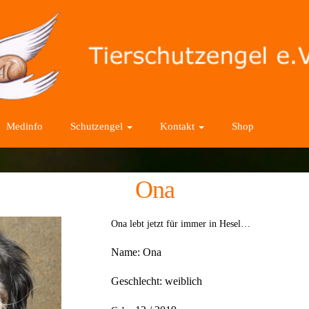
Medinfo
Schutzengel
Kontakt
Shop
Ona
Ona lebt jetzt für immer in Hesel…
Name: O
na
Geschlecht:
weiblich