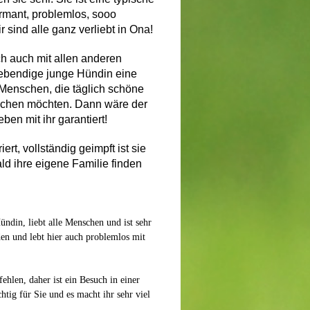
harmant, problemlos, sooo
sind alle ganz verliebt in Ona!
h auch mit allen anderen
lebendige junge Hündin eine
 Menschen, die täglich schöne
achen möchten. Dann wäre der
n mit ihr garantiert!
ert, vollständig geimpft ist sie
ld ihre eigene Familie finden
ündin, liebt alle Menschen und ist sehr
den und lebt hier auch problemlos mit
fehlen, daher ist ein Besuch in einer
tig für Sie und es macht ihr sehr viel