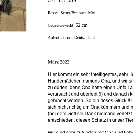
12
/ 201
9
Geb.:
Rasse: Setter/Bretonen-Mix
52
cm
Größe/Gewicht:
Aufenthaltsort: Deutschland
März 2022
Hier kommt ein sehr intelligentes, sehr l
Hundemädchen namens Ona, und wir sind
zu dürfen, denn Ona hatte einen Unfall 
verursacht und überlebt (!) und danach 
gebracht werden. So ein rieses Glück!!! 
sich nicht richtig um Ona kümmern und 
(bei dem Gott sei Dank niemand verletzt
entschieden, diesen Schatz in unser Ti
Wir sind sehr zufrieden mit Ona und liebe