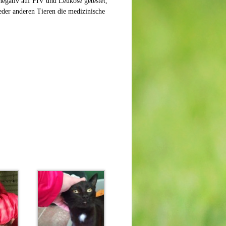
 negativ auf FIV und Leukose getestet,
eder anderen Tieren die medizinische