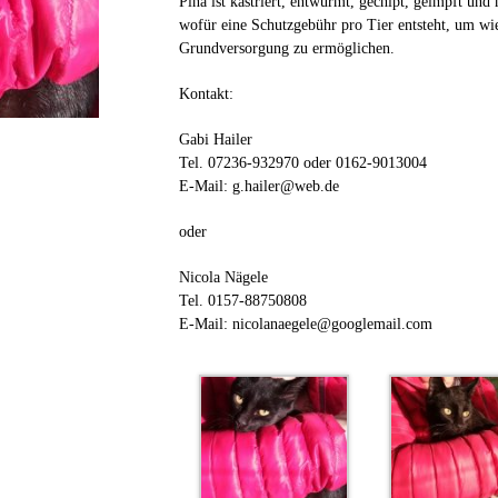
Pina ist kastriert, entwurmt, gechipt, geimpft und
wofür eine Schutzgebühr pro Tier entsteht, um wi
Grundversorgung zu ermöglichen.
Kontakt:
Gabi Hailer
Tel. 07236-932970 oder 0162-9013004
E-Mail: g.hailer@web.de
oder
Nicola Nägele
Tel. 0157-88750808
E-Mail: nicolanaegele@googlemail.com