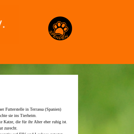
Spenden
er Futterstelle in Terrassa (Spanien)
chte sie ins Tierheim.
e Katze, die für ihr Alter eher ruhig ist.
t zurecht.