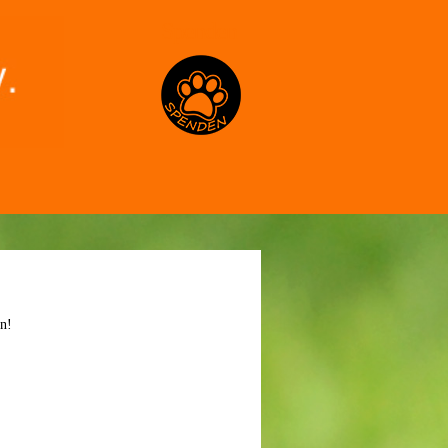
Spenden
n!