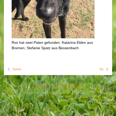
Ros hat zwei Paten gefunden: Katarina Elden aus
Bremen, Stefanie Spatz aus Bessenbach
Zurück
Vor
Impressum
|
Datenschutzerklärung
|
WordPress Theme by
Computer-Service-Wallmeyer