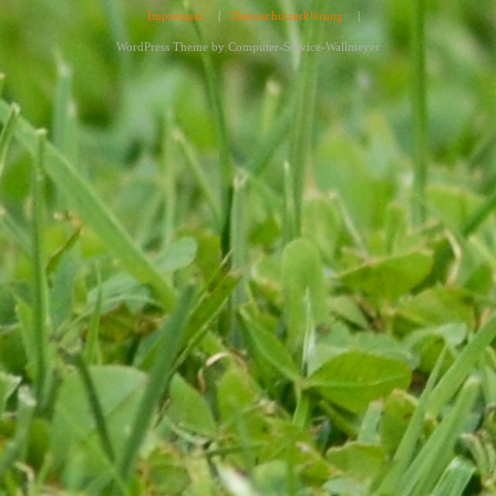
Impressum
|
Datenschutzerklärung
|
WordPress Theme by
Computer-Service-Wallmeyer