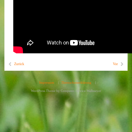
Zurück
Vor
Impressum
|
Datenschutzerklärung
|
WordPress Theme by
Computer-Service-Wallmeyer