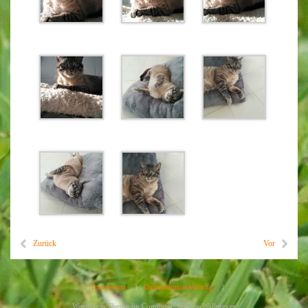
Zurück
Vor
Impressum
|
Datenschutzerklärung
|
WordPress Theme by
Computer-Service-Wallmeyer