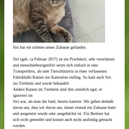
Siri hat ein schönes neues Zuhause gefunden.
Siri (
geb.
ca
Februar
201
7) ist ein Prachtkerl, sehr verschmust
und
menschenbezogenSiri
setzte sich einfach in eine
Transportbox, als eine Tierschützerin in einer verlassenen
Fabrikhalle Katzen zur Kastration einfing. So kam auch Siri
ins Tierheim und wurde behandelt.
Andere Katzen
im Tierheim sind ihm ziemlich egal, er
ignoriert
sie
.
Siri
war
, als man ihn fand,
bereits kastrier
. Wir gehen deshalb
davon aus,
dass wir davon
aus,
dass
er einmal ein Zuhause hatte
und ausgesetzt wurde oder
ausgebüchst
ist. Ein Besitzer hat
sich nicht gemeldet und konnte auch nicht ausfindig gemacht
werden.