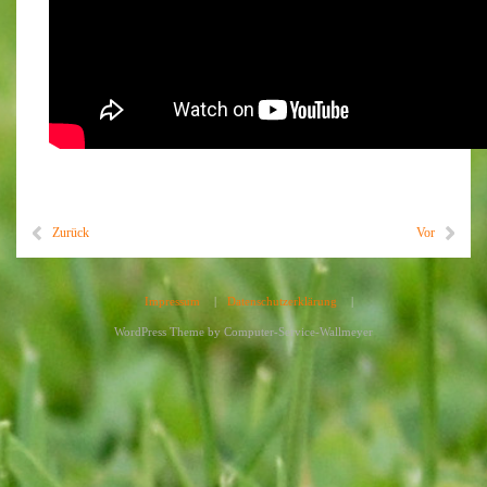
Zurück
Vor
Impressum
|
Datenschutzerklärung
|
WordPress Theme by
Computer-Service-Wallmeyer