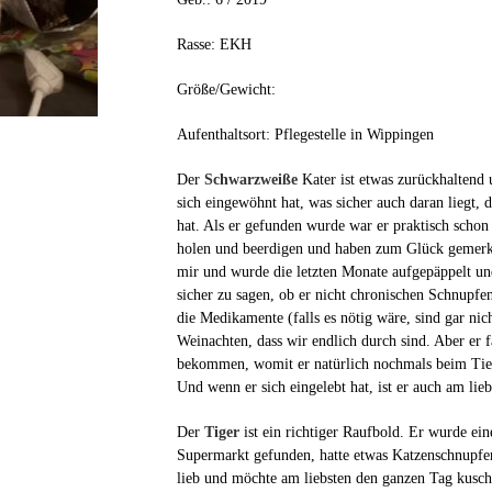
Rasse: EKH
Größe/Gewicht:
Aufenthaltsort: Pflegestelle in Wippingen
Der
Schwarzweiße
Kater ist etwas zurückhaltend u
sich eingewöhnt hat, was sicher auch daran liegt
hat. Als er gefunden wurde war er praktisch scho
holen und beerdigen und haben zum Glück gemerkt
mir und wurde die letzten Monate aufgepäppelt und
sicher zu sagen, ob er nicht chronischen Schnupfen 
die Medikamente (falls es nötig wäre, sind gar nic
Weinachten, dass wir endlich durch sind. Aber er f
bekommen, womit er natürlich nochmals beim Tierar
Und wenn er sich eingelebt hat, ist er auch am lie
Der
Tiger
ist ein richtiger Raufbold. Er wurde e
Supermarkt gefunden, hatte etwas Katzenschnupfen u
lieb und möchte am liebsten den ganzen Tag kusche