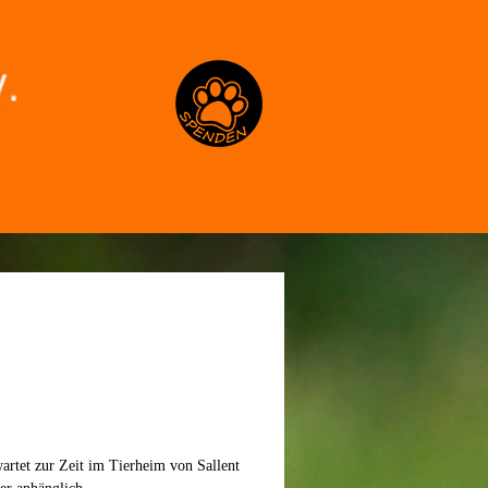
Spenden
artet zur Zeit im Tierheim von Sallent