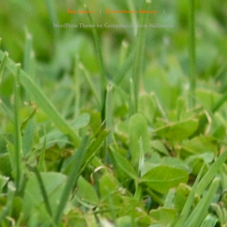
Impressum
|
Datenschutzerklärung
|
WordPress Theme by
Computer-Service-Wallmeyer