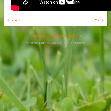
Zurück
Vor
Impressum
|
Datenschutzerklärung
|
WordPress Theme by
Computer-Service-Wallmeyer