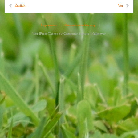
Zurück
Vor
Impressum
|
Datenschutzerklärung
|
WordPress Theme by
Computer-Service-Wallmeyer