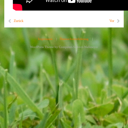
Zurück
Vor
Impressum
|
Datenschutzerklärung
|
WordPress Theme by
Computer-Service-Wallmeyer