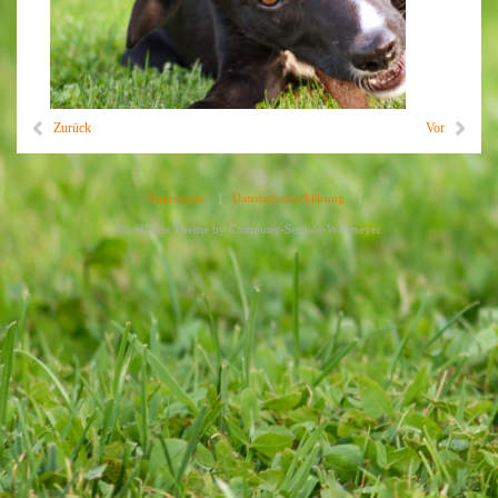
Zurück
Vor
Impressum
|
Datenschutzerklärung
|
WordPress Theme by
Computer-Service-Wallmeyer