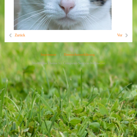
Zurück
Vor
Impressum
|
Datenschutzerklärung
|
WordPress Theme by
Computer-Service-Wallmeyer