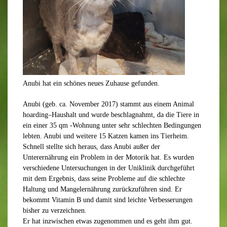
Anubi hat ein schönes neues Zuhause gefunden.
Anubi
(
geb.
ca. November
2017)
stammt aus einem
Animal
h
oarding
–
Haushalt
und wurde beschlagnahmt, da die Tiere in
ein einer 35 qm -Wohnung unter sehr schlechten Bedingungen
lebten.
Anubi und weitere 15 Katzen kamen ins
Tierheim
.
Schnell stellte sich heraus, dass Anubi au
ß
er der
Unterernährung ein Problem in der Motorik hat.
Es
wurden
verschiedene Untersuchungen in der Uniklinik durchgeführt
mit dem Ergebnis
,
da
ss
seine Probleme auf die schlechte
Haltung
und Mangelernährung
zurückzuführen sind.
Er
bekommt Vitamin B und damit sind leichte Verbesserungen
bisher zu verzeichnen.
Er
hat inzwischen etwas zugenommen und es geht ihm gut
.