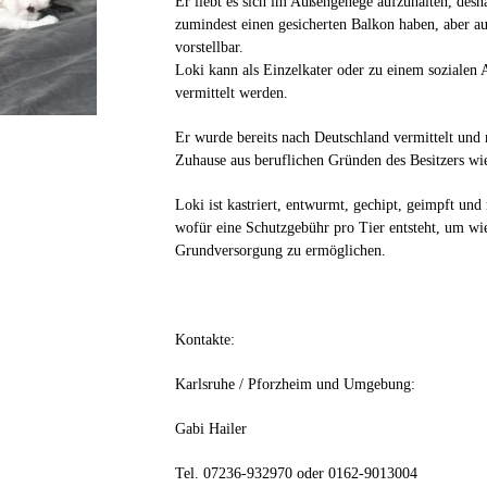
Er liebt es sich im Au
ß
engehege aufzuhalten, desha
zumindest einen
gesicherten
Balkon
haben, aber au
vorstellbar
.
Loki kann als Einzelkater oder zu einem sozialen 
vermittelt werden.
Er wurde bereits nach Deutschland vermittelt und
Zuhause aus beruflichen Gründen des Besitzers wie
Loki
ist kastriert, entwurmt, gechipt, geimpft und
wofür eine Schutzgebühr pro Tier entsteht, um wi
Grundversorgung zu ermöglichen.
Kontakte:
Karlsruhe / Pforzheim und Umgebung:
Gabi Hailer
Tel. 07236-932970 oder 0162-9013004