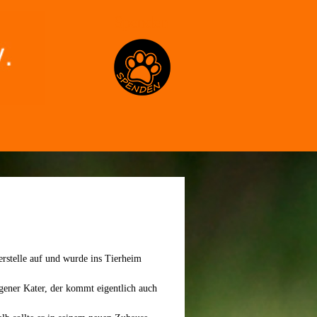
Spenden
erstelle auf und
wurde ins Tierheim
ener Kater,
d
er kommt eigentlich auch