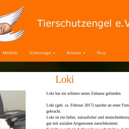
Medinfo
Schutzengel
Kontakt
Shop
Loki
Loki hat ein schönes neues Zuhause gefunden
Loki
(
geb.
ca. Februar
2017)
tauchte an
einer
Futt
gebracht.
Loki ist ein lieber
, zutraulicher
und menschenbezog
gut mit s
ozialen
Artgenossen
zurechtkommt.