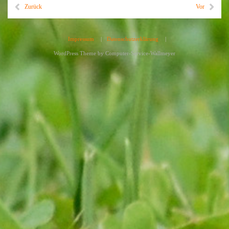
Zurück
Vor
Impressum
|
Datenschutzerklärung
|
WordPress Theme by
Computer-Service-Wallmeyer