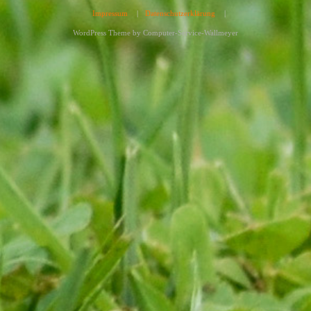
Impressum
|
Datenschutzerklärung
|
WordPress Theme by
Computer-Service-Wallmeyer