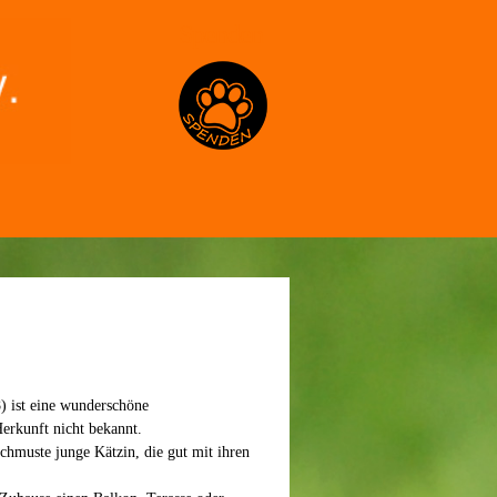
Spenden
 ist eine wunderschöne
Herkunft nicht bekannt.
rschmuste junge Kätzin, die gut mit ihren