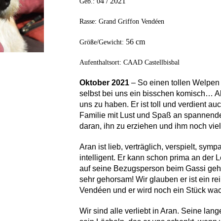
4
/ 2021
Geb.: 0
Rasse: Grand Griffon Vendéen
56
cm
Größe/Gewicht:
Aufenthaltsort: CAAD Castellbisbal
Oktober 2021
– So einen tollen Welpen a
selbst bei uns ein bisschen komisch… Ab
uns zu haben. Er ist toll und verdient auc
Familie mit Lust und Spaß an spannend
daran, ihn zu erziehen und ihm noch vie
Aran ist lieb, verträglich, verspielt, symp
intelligent. Er kann schon prima an der 
auf seine Bezugsperson beim Gassi gehen
sehr gehorsam! Wir glauben er ist ein re
Vendéen und er wird noch ein Stück wa
Wir sind alle verliebt in Aran. Seine la