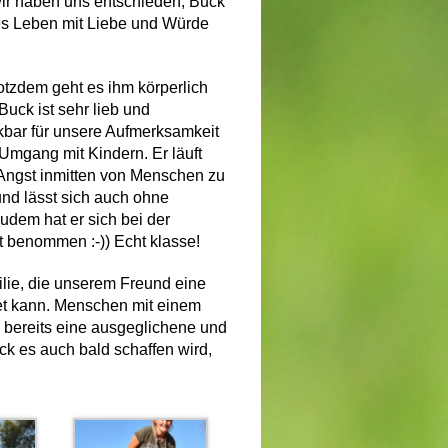
ir haben uns entschieden, Buck
tes Leben mit Liebe und Würde
otzdem geht es ihm körperlich
 Buck ist sehr lieb und
nkbar für unsere Aufmerksamkeit
 Umgang mit Kindern. Er läuft
e Angst inmitten von Menschen zu
 und lässt sich auch ohne
udem hat er sich bei der
t benommen :-)) Echt klasse!
ilie, die unserem Freund eine
et kann. Menschen mit einem
h bereits eine ausgeglichene und
ck es auch bald schaffen wird,