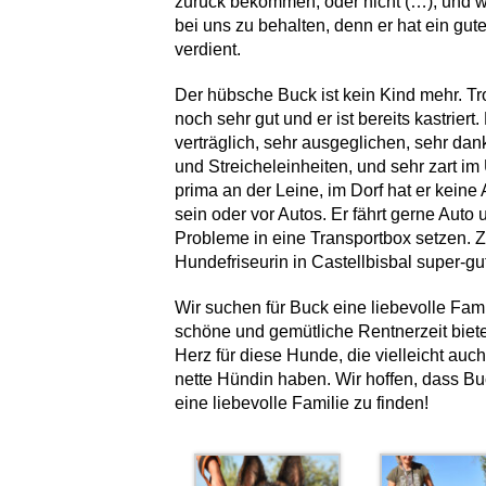
zurück bekommen, oder nicht (…), und w
bei uns zu behalten, denn er hat ein gu
verdient.
Der hübsche Buck ist kein Kind mehr. Tr
noch sehr gut und er ist bereits kastriert.
verträglich, sehr ausgeglichen, sehr da
und Streicheleinheiten, und sehr zart im
prima an der Leine, im Dorf hat er kein
sein oder vor Autos. Er fährt gerne Auto
Probleme in eine Transportbox setzen. Z
Hundefriseurin in Castellbisbal super-gu
Wir suchen für Buck eine liebevolle Fam
schöne und gemütliche Rentnerzeit biet
Herz für diese Hunde, die vielleicht auc
nette Hündin haben. Wir hoffen, dass Bu
eine liebevolle Familie zu finden!