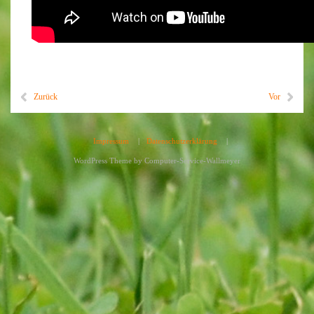
Zurück
Vor
Impressum
|
Datenschutzerklärung
|
WordPress Theme by
Computer-Service-Wallmeyer