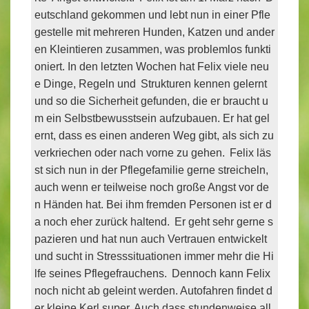
eutschland gekommen und lebt nun in einer Pfle
gestelle mit mehreren Hunden, Katzen und ander
en Kleintieren zusammen, was problemlos funkti
oniert. In den letzten Wochen hat Felix viele neu
e Dinge, Regeln und
Strukturen kennen gelernt
und so die Sicherheit gefunden, die er braucht u
m ein Selbstbewusstsein aufzubauen. Er hat gel
ernt, dass es einen anderen Weg gibt, als sich zu
verkriechen oder nach vorne zu gehen.
Felix läs
st sich nun in der Pflegefamilie gerne streicheln,
auch wenn er teilweise noch große Angst vor de
n Händen hat. Bei ihm fremden Personen ist er d
a noch eher zurück haltend.
Er geht sehr gerne s
pazieren und hat nun auch Vertrauen entwickelt
und sucht in Stresssituationen immer mehr die Hi
lfe seines Pflegefrauchens.
Dennoch kann Felix
noch nicht ab geleint werden. Autofahren findet d
er kleine Kerl super. Auch dass stundenweise all