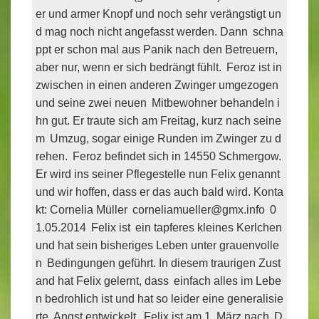
er und armer Knopf und noch sehr verängstigt un
d mag noch nicht angefasst werden. Dann
schna
ppt er schon mal aus Panik nach den Betreuern,
aber nur, wenn er sich bedrängt fühlt.
Feroz ist in
zwischen in einen anderen Zwinger umgezogen
und seine zwei neuen
Mitbewohner behandeln i
hn gut. Er traute sich am Freitag, kurz nach seine
m
Umzug, sogar einige Runden im Zwinger zu d
rehen.
Feroz befindet sich in 14550 Schmergow.
Er wird ins seiner Pflegestelle nun Felix genannt
und wir hoffen, dass er das auch bald wird.
Konta
kt: Cornelia Müller
corneliamueller@gmx.info
0
1.05.2014
Felix ist
ein tapferes kleines Kerlchen
und hat sein bisheriges Leben unter grauenvolle
n
Bedingungen geführt. In diesem traurigen Zust
and hat Felix gelernt, dass
einfach alles im Lebe
n bedrohlich ist und hat so leider eine generalisie
rte
Angst entwickelt.
Felix ist am 1. März nach
D