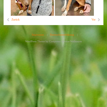
Zurück
Vor
Impressum
|
Datenschutzerklärung
|
WordPress Theme by
Computer-Service-Wallmeyer