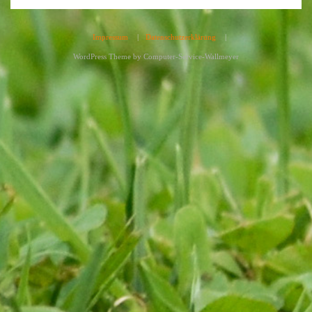
Impressum
|
Datenschutzerklärung
|
WordPress Theme by
Computer-Service-Wallmeyer