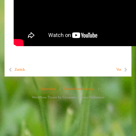
Zurück
Vor
Impressum
|
Datenschutzerklärung
|
WordPress Theme by
Computer-Service-Wallmeyer