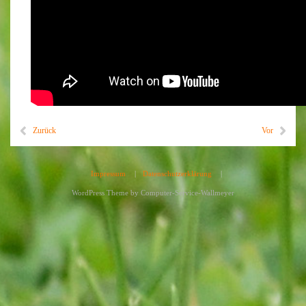
Zurück
Vor
Impressum
|
Datenschutzerklärung
|
WordPress Theme by
Computer-Service-Wallmeyer