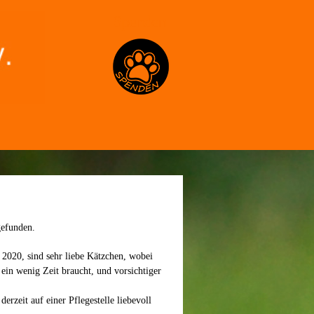
Spenden
gefunden.
 2020, sind sehr liebe Kätzchen, wobei
ein wenig Zeit braucht, und vorsichtiger
rzeit auf einer Pflegestelle liebevoll