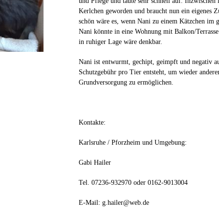
und Pflege und taute sehr schnell auf. Inzwischen 
Kerlchen geworden und braucht nun ein eigenes Zu
schön wäre es, wenn Nani zu einem Kätzchen im 
Nani könnte in eine Wohnung mit Balkon/Terrasse 
in ruhiger Lage wäre denkbar.
Nani ist entwurmt, gechipt, geimpft und negativ a
Schutzgebühr pro Tier entsteht, um wieder andere
Grundversorgung zu ermöglichen.
Kontakte:
Karlsruhe / Pforzheim und Umgebung:
Gabi Hailer
Tel. 07236-932970 oder 0162-9013004
E-Mail: g.hailer@web.de